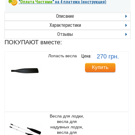
"
Оплата Частями
" на 4 платежа (инструкция)
Описание
Характеристики
Отзывы
ПОКУПАЮТ вместе:
270 грн.
Лопасть весла
Цена:
Купить
Весла для лодки,
весла для
надувных лодок,
весла для