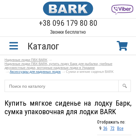
+38 096 179 80 80
Звонки бесплатно
Каталог
Надувные лодки ПВХ BARK
Надувные лодки ПВХ BARK, купить лодку Барк для рыбалки, гребные
двухместные лодки, моторные надувные лодки в Украине
Аксессуары для надувных лодок
Сумки и мягкие сиденья BARK
Купить мягкое сиденье на лодку Барк,
сумка упаковочная для лодки BARK
Отображать по:
9
36
72
Все