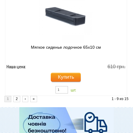
По
Мягкое сиденье лодочное 65х10 см
610 грн.
Наша цена:
Купить
шт.
1
2
›
»
1 - 9 из 15