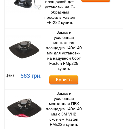
площадкой для
установки на С-
образный
профиль Fasten
FFr222 купить
Замок и
усиленная
монтажная
площадка 140х140
мм для установки
на надувной борт
Fasten FMp225
купить
663 грн.
Цена:
Купить
Замок и
усиленная
монтажная ПВХ
площадка 140x140
мм с 3M VHB
скотчем Fasten
FMs225 купить